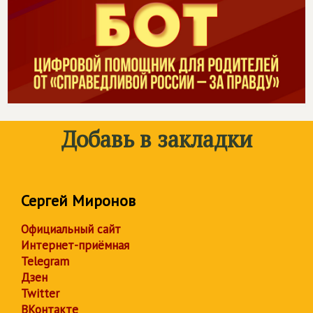
Добавь в закладки
Сергей Миронов
Официальный сайт
Интернет-приёмная
Telegram
Дзен
Twitter
ВКонтакте