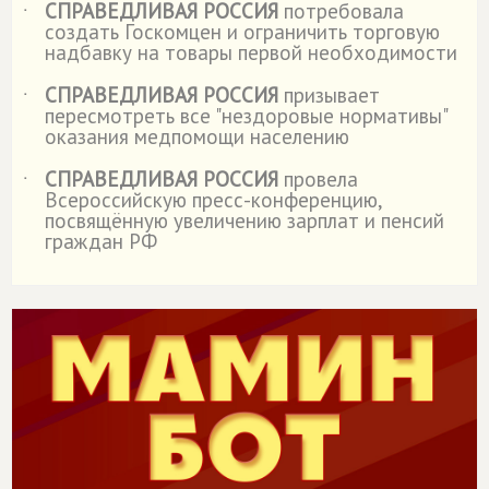
СПРАВЕДЛИВАЯ РОССИЯ
потребовала
˙
создать Госкомцен и ограничить торговую
надбавку на товары первой необходимости
СПРАВЕДЛИВАЯ РОССИЯ
призывает
˙
пересмотреть все "нездоровые нормативы"
оказания медпомощи населению
СПРАВЕДЛИВАЯ РОССИЯ
провела
˙
Всероссийскую пресс-конференцию,
посвящённую увеличению зарплат и пенсий
граждан РФ