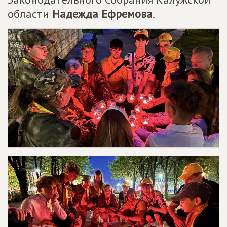
области
Надежда Ефремова
.