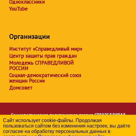
Одноклассники
YouTube
Организации
Институт «Справедливый мир»
Центр защиты прав граждан
Молодежь СПРАВЕДЛИВОЙ
РОССИИ
Социал-демократический союз
женщин России
Домсовет
Социалистическая политическая партия
СПРАВЕДЛИВАЯ
Сайт использует cookie-файлы. Продолжая
РОССИЯ
пользоваться сайтом без изменения настроек, вы даёте
Региональное отделение партии в Калужской области
согласие на обработку персональных данных в
© 2006-2026