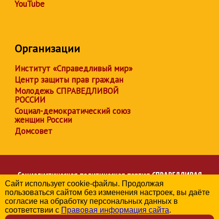
YouTube
Организации
Институт «Справедливый мир»
Центр защиты прав граждан
Молодежь СПРАВЕДЛИВОЙ
РОССИИ
Социал-демократический союз
женщин России
Домсовет
Социалистическая политическая партия
СПРАВЕДЛИВАЯ
Сайт использует cookie-файлы. Продолжая
РОССИЯ
пользоваться сайтом без изменения настроек, вы даёте
Региональное отделение партии в Калужской области
согласие на обработку персональных данных в
© 2006-2026
соответствии с
Правовая информация сайта
.
Политика в отношении обработки персональных данных