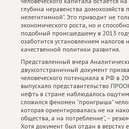
человеческого капитала остается на
глубина неравенства домохозяйств п
нелегитимной". Это приводит не то
экономического роста, но и способн
подобный происшедшему в 2013 году в
озаботится установлением налогов 
качественной политики развития.
Представленный вчера Аналитическ
двухсотстраничный документ призва
человеческого потенциала в РФ в 20
выпускало представительство ПРООН 
нефть в стране наблюдалось ощутим
сложился феномен "проигрыша" челов
которая ориентировалась не на нак
общества, а на потребление", – рез
Хотя документ был отдан в верстку е