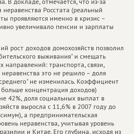
 В докладе, отмечается, что из-за
 неравенства Росстата (реальный
ты проявляются именно в кризис –
тивно увеличивало пенсии и зарплаты
ний рост доходов домохозяйств позволил
бительского выживания" и смещать
х направлений: транспорта, связи,
 неравенства это не решило – доля
 среднего" не изменилась. Коэффициент
м больше концентрация доходов)
вне 42%, доля социальных выплат в
яйств выросла с 11,6% в 2007 году до
ксимум), а предпринимательская
ровень неравенства, учитывая уровень
разилии и Китае. Его глубина, исходя из