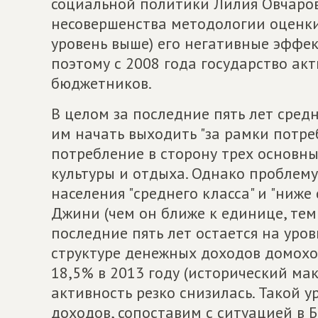
социальной политики Лилия Овчарова.
несовершенства методологии оценки
уровень выше) его негативные эффек
поэтому с 2008 года государство ак
бюджетников.
В целом за последние пять лет сред
им начать выходить "за рамки потре
потребление в сторону трех основны
культуры и отдыха. Однако проблему
населения "среднего класса" и "ниже
Джини (чем он ближе к единице, те
последние пять лет остается на уро
структуре денежных доходов домохоз
18,5% в 2013 году (исторический ма
активность резко снизилась. Такой у
доходов, сопоставим с ситуацией в Б