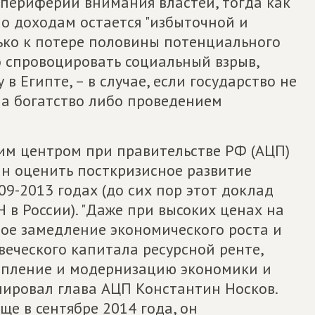
 периферии внимания властей, тогда как
о доходам остается "избыточной и
лько к потере половины потенциального
о спровоцировать социальный взрыв,
 Египте, – в случае, если государство не
на богатство либо проведением
им центром при правительстве РФ (АЦП)
н оценить посткризисное развитие
09-2013 годах (до сих пор этот доклад
в России). "Даже при высоких ценах на
ое замедление экономического роста и
еческого капитала ресурсной ренте,
опление и модернизацию экономики и
юмировал глава АЦП Константин Носков.
ще в сентябре 2014 года, он