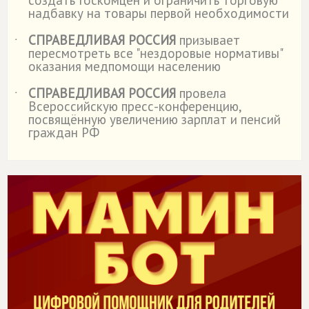
создать Госкомцен и ограничить торговую
надбавку на товары первой необходимости
СПРАВЕДЛИВАЯ РОССИЯ
призывает
˙
пересмотреть все "нездоровые нормативы"
оказания медпомощи населению
СПРАВЕДЛИВАЯ РОССИЯ
провела
˙
Всероссийскую пресс-конференцию,
посвящённую увеличению зарплат и пенсий
граждан РФ