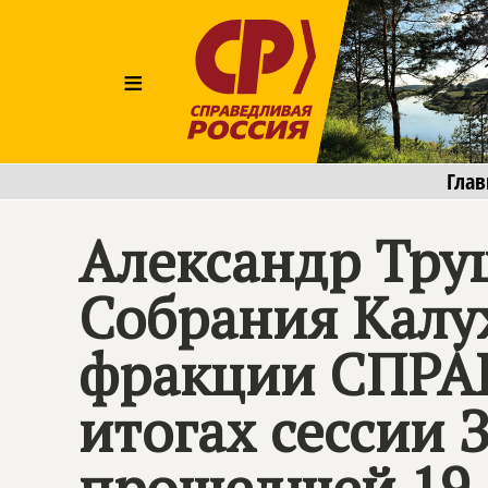
≡
Глав
Александр Тру
Собрания Калу
фракции
СПРА
итогах сессии 
прошедшей 19 