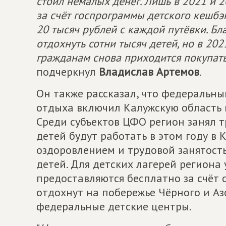
стоил немалых денег. Лишь в 2021 и 
за счёт госпрограммы детского кешбэ
20 тысяч рублей с каждой путёвки. Бл
отдохнуть сотни тысяч детей, но в 202
гражданам снова приходится покупать
подчеркнул
Владислав Артемов
.
Он также рассказал, что федеральн
отдыха включил Калужскую область в
Среди субъектов ЦФО регион занял т
детей будут работать в этом году в 
оздоровлением и трудовой занятост
детей. Для детских лагерей региона 
предоставляются бесплатно за счёт 
отдохнут на побережье Чёрного и Аз
федеральные детские центры.