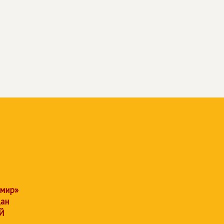
 мир»
дан
Й