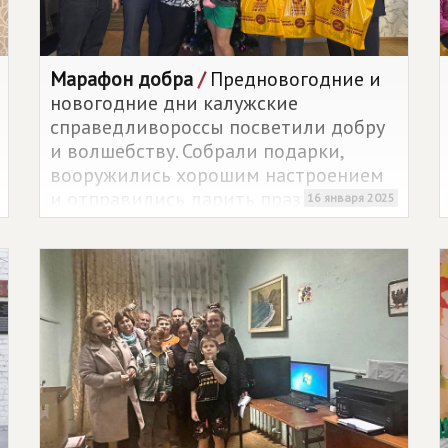
Марафон добра
/
Предновогодние и
новогодние дни калужские
справедливороссы посветили добру
и волшебству. Собрали подарки,
вооружились хорошим настроением
и отправились дарить праздник
16 января 2025
людям.