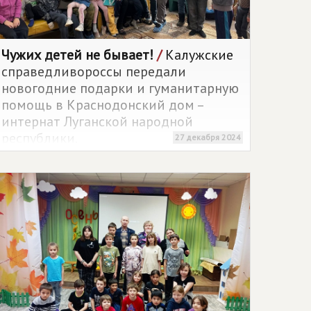
Чужих детей не бывает!
/
Калужские
справедливороссы передали
новогодние подарки и гуманитарную
помощь в Краснодонский дом –
интернат Луганской народной
республики.
27 декабря 2024