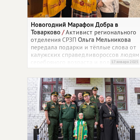
Новогодний Марафон Добра в
Товарково
/
Активист регионального
отделения СРЗП
Ольга Мельникова
передала подарки и тёплые слова от
калужских справедливороссов людям
серебряного возраста и волонтерам
17 января 2025
из Товарково.