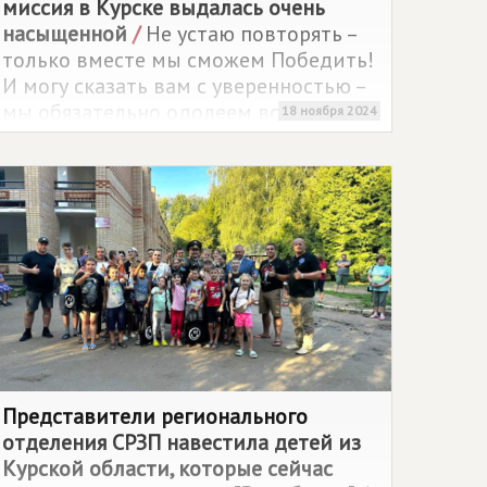
миссия в Курске выдалась очень
насыщенной
/
Не устаю повторять –
только вместе мы сможем Победить!
И могу сказать вам с уверенностью –
мы обязательно одолеем всех наших
18 ноября 2024
врагов.
Представители регионального
отделения СРЗП навестила детей из
Курской области, которые сейчас