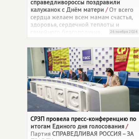
справедливороссы поздравили
калужанок с Днём матери
/
От всего
сердца желаем всем мамам счастья,
здоровья, сердечной теплоты и
семейного благополучия.
26 ноября 2024
СРЗП провела пресс-конференцию по
итогам Единого дня голосования
/
Партия
СПРАВЕДЛИВАЯ РОССИЯ – ЗА