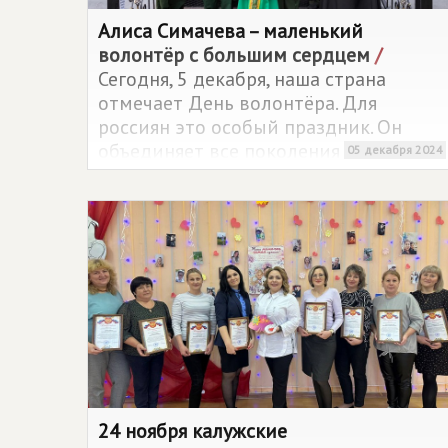
Алиса Симачева – маленький
волонтёр с большим сердцем
/
Сегодня, 5 декабря, наша страна
отмечает День волонтёра. Для
россиян это особый праздник. Он
объединяет все поколения от мала до
05 декабря 2024
велика.
24 ноября калужские