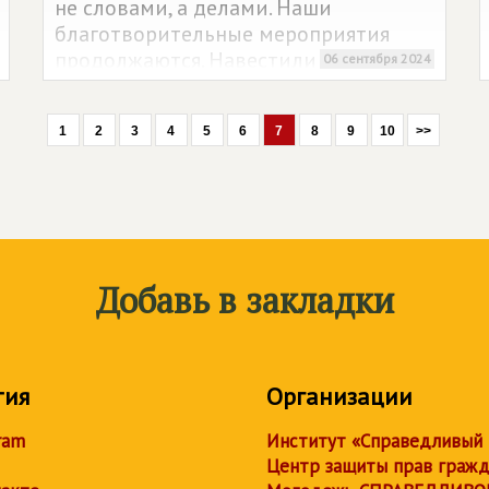
не словами, а делами. Наши
благотворительные мероприятия
продолжаются. Навестили более ста
06 сентября 2024
семей, передав детям школьные
наборы и канцелярские
1
2
3
4
5
6
7
8
9
10
>>
принадлежности.
Добавь в закладки
тия
Организации
ram
Институт «Справедливый
Центр защиты прав граж