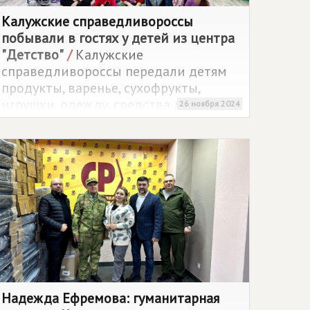
Калужские справедливороссы
побывали в гостях у детей из центра
"Детство"
/
Калужские
справедливороссы передали детям
продукты, варенье, сухофрукты,
игрушки, одежду, средства личной
26 ноября 2024
гигиены, бытовую химию.
Надежда Ефремова: гуманитарная