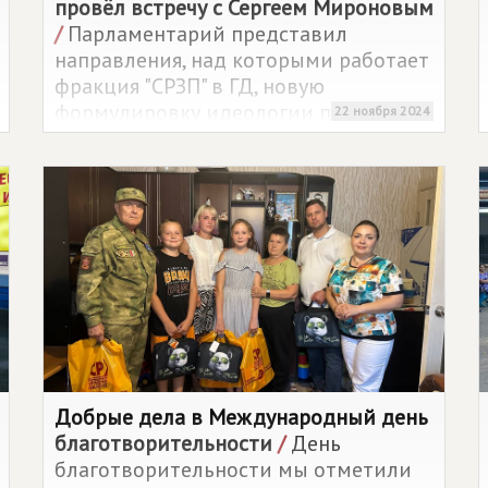
провёл встречу с Сергеем Мироновым
/
Парламентарий представил
направления, над которыми работает
фракция "СРЗП" в ГД, новую
формулировку идеологии партии –
22 ноября 2024
патриотический социализм и новый
экономический курс, разработанный
совместно с депутатом "СРЗП",
Заместителем Председателя Госдумы
Александром Бабаковым.
Добрые дела в Международный день
благотворительности
/
День
благотворительности мы отметили