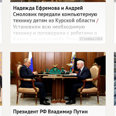
Надежда Ефремова и Андрей
Смоловик передали компьютерную
технику детям из Курской области
/
Установили всю необходимую
технику и поговорили с ребятами о
Калуге, школе и учебе. Очень
27 ноября 2024
открытые, добрые и улыбчивые дети.
А самое главное, в Калужской
области им очень нравится!
Президент РФ Владимир Путин