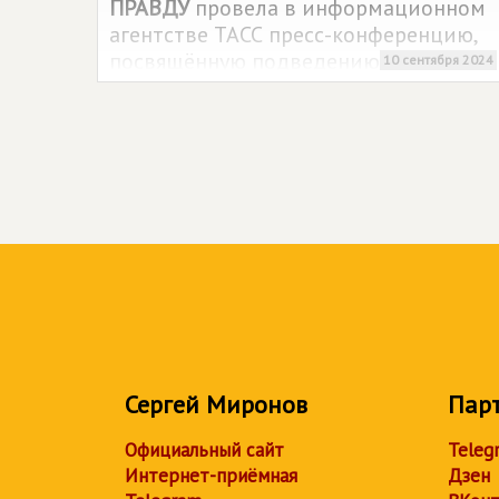
ПРАВДУ
провела в информационном
агентстве ТАСС пресс-конференцию,
посвящённую подведению итогов
10 сентября 2024
Единого дня голосования.
Сергей Миронов
Пар
Официальный сайт
Teleg
Интернет-приёмная
Дзен