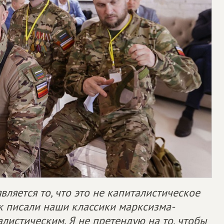
вляется то, что это не капиталистическое
к писали наши классики марксизма-
листическим. Я не претендую на то, чтобы