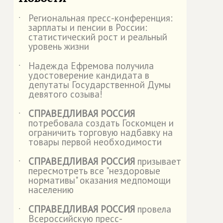
Региональная пресс-конференция:
˙
зарплаты и пенсии в России:
статистический рост и реальный
уровень жизни
Надежда Ефремова получила
˙
удостоверение кандидата в
депутаты Государственной Думы
девятого созыва!
СПРАВЕДЛИВАЯ РОССИЯ
˙
потребовала создать Госкомцен и
ограничить торговую надбавку на
товары первой необходимости
СПРАВЕДЛИВАЯ РОССИЯ
призывает
˙
пересмотреть все "нездоровые
нормативы" оказания медпомощи
населению
СПРАВЕДЛИВАЯ РОССИЯ
провела
˙
Всероссийскую пресс-