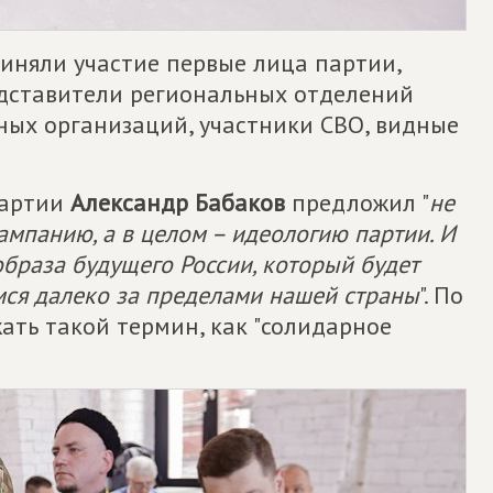
иняли участие первые лица партии,
едставители региональных отделений
ных организаций, участники СВО, видные
партии
Александр Бабаков
предложил "
не
мпанию, а в целом – идеологию партии. И
браза будущего России, который будет
ся далеко за пределами нашей страны
". По
жать такой термин, как "солидарное