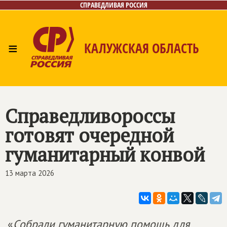
СПРАВЕДЛИВАЯ РОССИЯ
≡
КАЛУЖСКАЯ ОБЛАСТЬ
Главная
Новости
Лица
Фото/Видео
Газета
Контакты
Справедливороссы
готовят очередной
гуманитарный конвой
13 марта 2026
«
Собрали гуманитарную помощь для