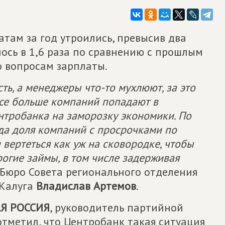
атам за год утроились, превысив два
лось в 1,6 раза по сравнению с прошлым
о вопросам зарплаты.
ть, а менеджеры что-то мухлюют, за это
все больше компаний попадают в
нтробанка на заморозку экономики. По
ода доля компаний с просрочками по
вертеться как уж на сковородке, чтобы
рогие займы, в том числе задерживая
ь Бюро Совета регионального отделения
 Калуга
Владислав Артемов
.
Я РОССИЯ
, руководитель партийной
отметил, что Центробанк такая ситуация