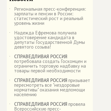
Региональная пресс-конференция:
˙
зарплаты и пенсии в России:
статистический рост и реальный
уровень жизни
Надежда Ефремова получила
˙
удостоверение кандидата в
депутаты Государственной Думы
девятого созыва!
СПРАВЕДЛИВАЯ РОССИЯ
˙
потребовала создать Госкомцен и
ограничить торговую надбавку на
товары первой необходимости
СПРАВЕДЛИВАЯ РОССИЯ
призывает
˙
пересмотреть все "нездоровые
нормативы" оказания медпомощи
населению
СПРАВЕДЛИВАЯ РОССИЯ
провела
˙
Всероссийскую пресс-