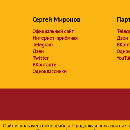
Сергей Миронов
Пар
Официальный сайт
Teleg
Интернет-приёмная
Дзен
Telegram
ВКонт
Дзен
Однок
Twitter
YouTu
ВКонтакте
Одноклассники
Сайт использует cookie-файлы. Продолжая пользоваться 