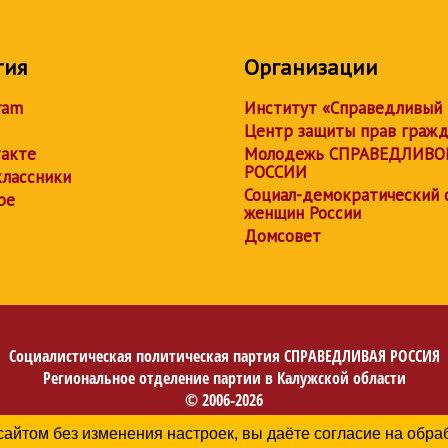
тия
Организации
ram
Институт «Справедливый
Центр защиты прав граж
акте
Молодежь СПРАВЕДЛИВО
РОССИИ
лассники
Социал-демократический 
be
женщин России
Домсовет
Социалистическая политическая партия
СПРАВЕДЛИВАЯ РОССИЯ
Региональное отделение партии в Калужской области
© 2006-2026
Политика в отношении обработки персональных данных
сайтом без изменения настроек, вы даёте согласие на обр