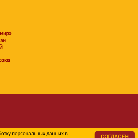
 мир»
дан
Й
союз
аботку персональных данных в
СОГЛАСЕН