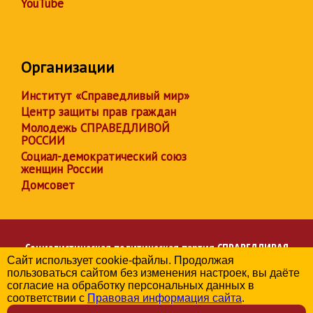
YouTube
Организации
Институт «Справедливый мир»
Центр защиты прав граждан
Молодежь СПРАВЕДЛИВОЙ
РОССИИ
Социал-демократический союз
женщин России
Домсовет
Социалистическая политическая партия
СПРАВЕДЛИВАЯ
Сайт использует cookie-файлы. Продолжая
РОССИЯ
пользоваться сайтом без изменения настроек, вы даёте
Региональное отделение партии в Калужской области
согласие на обработку персональных данных в
© 2006-2026
соответствии с
Правовая информация сайта
.
Политика в отношении обработки персональных данных