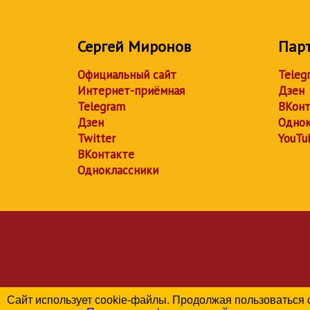
Сергей Миронов
Пар
Официальный сайт
Teleg
Интернет-приёмная
Дзен
Telegram
ВКонт
Дзен
Однок
Twitter
YouTu
ВКонтакте
Одноклассники
Сайт использует cookie-файлы. Продолжая пользоваться 