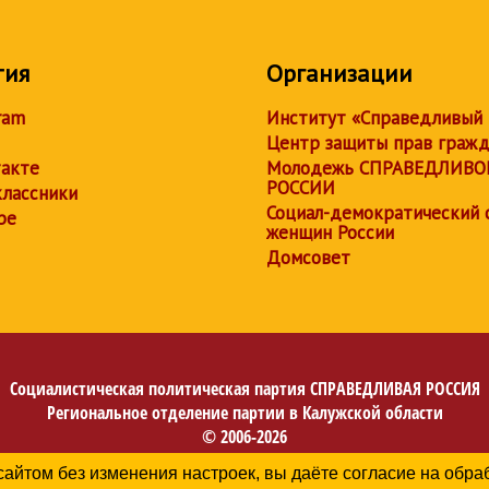
тия
Организации
ram
Институт «Справедливый
Центр защиты прав граж
акте
Молодежь СПРАВЕДЛИВО
РОССИИ
лассники
Социал-демократический 
be
женщин России
Домсовет
Социалистическая политическая партия
СПРАВЕДЛИВАЯ РОССИЯ
Региональное отделение партии в Калужской области
© 2006-2026
Политика в отношении обработки персональных данных
сайтом без изменения настроек, вы даёте согласие на обр