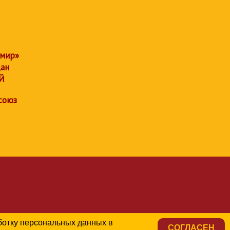
 мир»
дан
Й
союз
аботку персональных данных в
СОГЛАСЕН