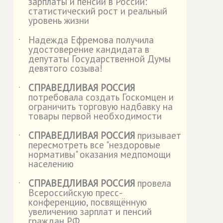
зарплаты и пенсии в России:
статистический рост и реальный
уровень жизни
Надежда Ефремова получила
˙
удостоверение кандидата в
депутаты Государственной Думы
девятого созыва!
СПРАВЕДЛИВАЯ РОССИЯ
˙
потребовала создать Госкомцен и
ограничить торговую надбавку на
товары первой необходимости
СПРАВЕДЛИВАЯ РОССИЯ
призывает
˙
пересмотреть все "нездоровые
нормативы" оказания медпомощи
населению
СПРАВЕДЛИВАЯ РОССИЯ
провела
˙
Всероссийскую пресс-
конференцию, посвящённую
увеличению зарплат и пенсий
граждан РФ