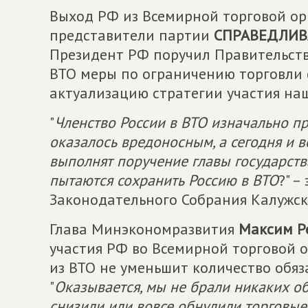
Выход РФ из Всемирной торговой ор
представители партии
СПРАВЕДЛИВА
Президент РФ поручил Правительств
ВТО меры по ограничению торговли с
актуализацию стратегии участия наш
"
Членство России в ВТО изначально п
оказалось вредоносным, а сегодня и в
выполнят поручение главы государства
пытаются сохранить Россию в ВТО
?" –
Законодательного Собрания Калужс
Глава Минэкономразвития
Максим Р
участия РФ во Всемирной торговой о
из ВТО не уменьшит количество обяза
"
Оказывается, мы не брали никаких об
снизили или вовсе обнулили торговые 