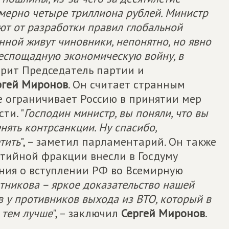
мерно четыре триллиона рублей. Министр
уют от разработки правил глобальной
нной живут чиновники, непонятно, но явно
 беспощадную экономическую войну, в
ворит Председатель партии и
ргей Миронов
. Он считает странным
не ограничивает Россию в принятии мер
ти. "
Господин министр, вы поняли, что вы
нять контрсанкции. Ну спасибо,
тить
", – заметил парламентарий. Он также
ртийной фракции внесли в Госдуму
ния о вступлении РФ во Всемирную
тникова – яркое доказательство нашей
в у противников выхода из ВТО, который в
 тем лучше
", – заключил
Сергей Миронов
.