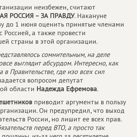
ганизации неизбежен, считают
Я РОССИЯ – ЗА ПРАВДУ
. Накануне
у до 1 июня оценить принятые членами
 Россией, а также провести
ей страны в этой организации.
редставлялось сомнительным, на деле
овсе выглядит абсурдом. Интересно, как
 в Правительстве, где изо всех сил
 задается вопросом депутат
кой области
Надежда Ефремова
.
ешетников
приводит аргументы в пользу
рганизации. Он предупредил, что выход
тельств России, но лишит ее всех прав.
язательств перед ВТО, а просто так
пошлины, из-за чего за десятилетие