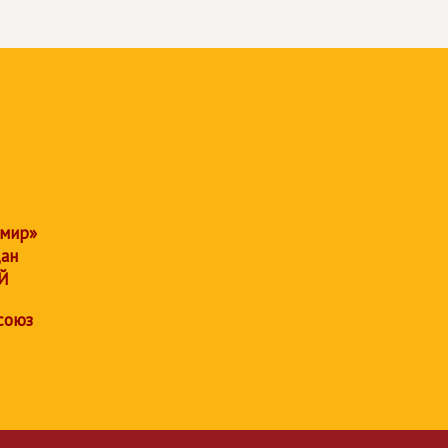
 мир»
дан
Й
союз