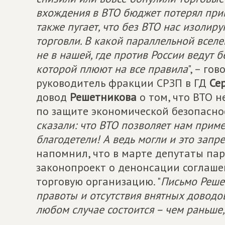
вхождения в ВТО бюджет потерял при
также пугает, что без ВТО нас изолир
торговли. В какой параллельной вселе
не в нашей, где против России ведут
которой плюют на все правила
", – го
руководитель фракции СРЗП в ГД
Се
довод
Решетникова
о том, что ВТО 
по защите экономической безопаснос
сказали: что ВТО позволяет нам приме
благодетели! А ведь могли и это запре
напомнил, что в марте депутаты па
законопроект о денонсации соглаше
торговую организацию. "
Письмо Реше
правоты и отсутствия внятных доводо
любом случае состоится – чем раньше,