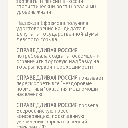
зарплаты и пенсии в России:
статистический рост и реальный
уровень жизни
Надежда Ефремова получила
˙
удостоверение кандидата в
депутаты Государственной Думы
девятого созыва!
СПРАВЕДЛИВАЯ РОССИЯ
˙
потребовала создать Госкомцен и
ограничить торговую надбавку на
товары первой необходимости
СПРАВЕДЛИВАЯ РОССИЯ
призывает
˙
пересмотреть все "нездоровые
нормативы" оказания медпомощи
населению
СПРАВЕДЛИВАЯ РОССИЯ
провела
˙
Всероссийскую пресс-
конференцию, посвящённую
увеличению зарплат и пенсий
граждан РФ