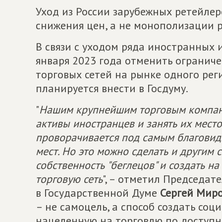
Уход из России зарубежных ретейле
снижения цен, а не монополизации 
В связи с уходом ряда иностранных
января 2023 года отменить огранич
торговых сетей на рынке одного рег
планируется внести в Госдуму.
"
Нашим крупнейшим торговым компани
активы иностранцев и занять их место.
проворачивается под самым благовид
мест. Но это можно сделать и другим
собственность "беглецов" и создать н
торговую сеть
", – отметил Председа
в Государственной Думе
Сергей Мир
– не самоцель, а способ создать со
нацеленную на торговлю по доступн