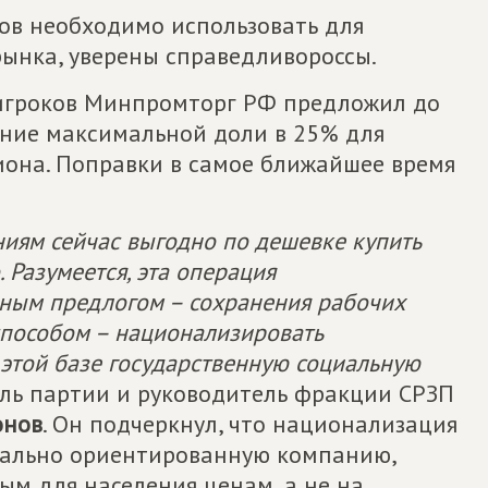
ров необходимо использовать для
рынка, уверены справедливороссы.
 игроков Минпромторг РФ предложил до
ение максимальной доли в 25% для
иона. Поправки в самое ближайшее время
ям сейчас выгодно по дешевке купить
 Разумеется, эта операция
ным предлогом – сохранения рабочих
 способом – национализировать
а этой базе государственную социальную
тель партии и руководитель фракции СРЗП
онов
. Он подчеркнул, что национализация
циально ориентированную компанию,
ым для населения ценам, а не на