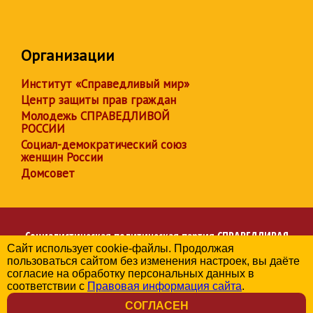
Организации
Институт «Справедливый мир»
Центр защиты прав граждан
Молодежь СПРАВЕДЛИВОЙ
РОССИИ
Социал-демократический союз
женщин России
Домсовет
Социалистическая политическая партия
СПРАВЕДЛИВАЯ
Сайт использует cookie-файлы. Продолжая
РОССИЯ
пользоваться сайтом без изменения настроек, вы даёте
Региональное отделение партии в Калужской области
согласие на обработку персональных данных в
© 2006-2026
соответствии с
Правовая информация сайта
.
Политика в отношении обработки персональных данных
СОГЛАСЕН