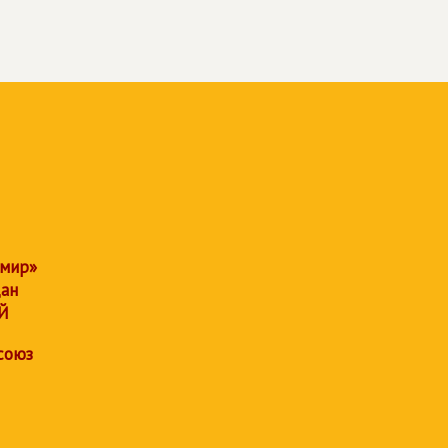
 мир»
дан
Й
союз