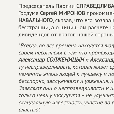
Председатель Партии
СПРАВЕДЛИВА
Госдуме
Сергей МИРОНОВ
прокоммен
НАВАЛЬНОГО
, сказав, что его возвр
бесстрашии, а о циничном расчете 
дивидендов от врагов нашей страны
"
Всегда, во все времена находятся лю
своем несогласии с тем, что происход
Александр СОЛЖЕНИЦЫН
и
Алексан
ту несправедливость, которая живет с
изменить жизнь людей к лучшему и пок
бесспорно, заслуживают и уважения, и 
Заявляют они о несправедливости и из
только цель у них другая – не улучшить
скандальную известность, участие во
властью
".