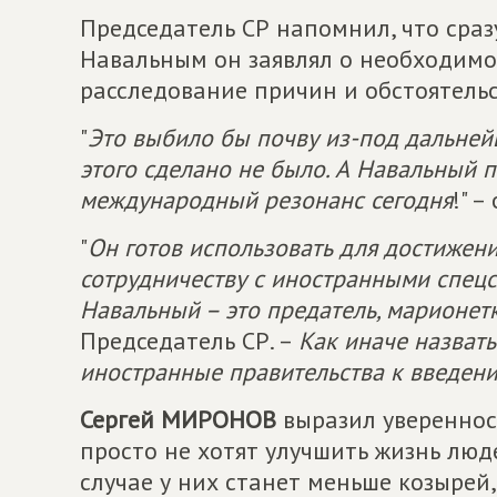
Председатель СР напомнил, что сраз
Навальным он заявлял о необходимо
расследование причин и обстоятель
"
Это выбило бы почву из-под дальнейш
этого сделано не было. А Навальный 
международный резонанс сегодня
!" 
"
Он готов использовать для достижени
сотрудничеству с иностранными спецс
Навальный – это предатель, марионетк
Председатель СР. –
Как иначе назват
иностранные правительства к введен
Сергей МИРОНОВ
выразил уверенност
просто не хотят улучшить жизнь люде
случае у них станет меньше козырей