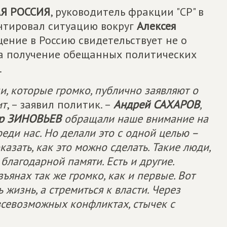
Я РОССИЯ
, руководитель фракции "СР" в
тировал ситуацию вокруг
Алексея
ащение в Россию свидетельствует не о
на получение обещанных политических
.
ди, которые громко, публично заявляют о
ит
, – заявил политик. –
Андрей САХАРОВ
,
др ЗИНОВЬЕВ
обращали наше внимание на
реди нас. Но делали это с одной целью –
азать, как это можно сделать. Такие люди,
благодарной памяти. Есть и другие.
ъянах так же громко, как и первые. Вот
 жизнь, а стремиться к власти. Через
 всевозможных конфликтах, стычек с