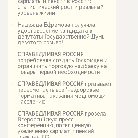
зарплаты и пенсии в России:
статистический рост и реальный
уровень жизни
Надежда Ефремова получила
˙
удостоверение кандидата в
депутаты Государственной Думы
девятого созыва!
СПРАВЕДЛИВАЯ РОССИЯ
˙
потребовала создать Госкомцен и
ограничить торговую надбавку на
товары первой необходимости
СПРАВЕДЛИВАЯ РОССИЯ
призывает
˙
пересмотреть все "нездоровые
нормативы" оказания медпомощи
населению
СПРАВЕДЛИВАЯ РОССИЯ
провела
˙
Всероссийскую пресс-
конференцию, посвящённую
увеличению зарплат и пенсий
граждан РФ