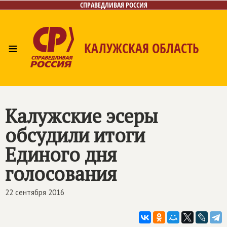
СПРАВЕДЛИВАЯ РОССИЯ
≡
КАЛУЖСКАЯ ОБЛАСТЬ
Главная
Новости
Лица
Фото/Видео
Газета
Контакты
Калужские эсеры
обсудили итоги
Единого дня
голосования
22 сентября 2016