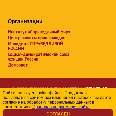
Организации
Институт «Справедливый мир»
Центр защиты прав граждан
Молодежь СПРАВЕДЛИВОЙ
РОССИИ
Социал-демократический союз
женщин России
Домсовет
Социалистическая политическая партия
СПРАВЕДЛИВАЯ
Сайт использует cookie-файлы. Продолжая
РОССИЯ
пользоваться сайтом без изменения настроек, вы даёте
Региональное отделение партии в Калужской области
согласие на обработку персональных данных в
© 2006-2026
соответствии с
Правовая информация сайта
.
Политика в отношении обработки персональных данных
СОГЛАСЕН