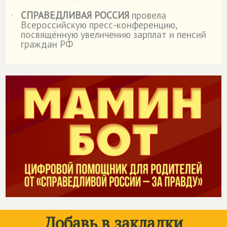
СПРАВЕДЛИВАЯ РОССИЯ
провела
˙
Всероссийскую пресс-конференцию,
посвящённую увеличению зарплат и пенсий
граждан РФ
Добавь в закладки