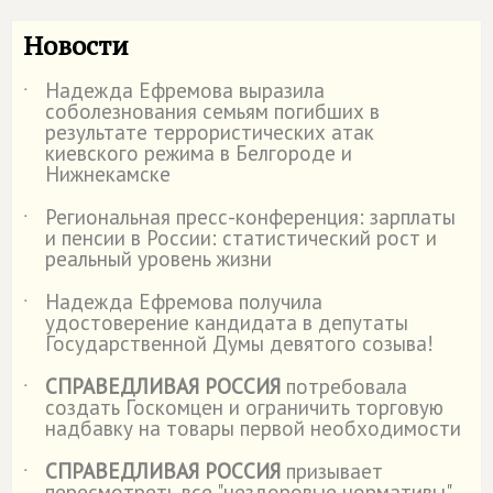
Новости
Надежда Ефремова выразила
˙
соболезнования семьям погибших в
результате террористических атак
киевского режима в Белгороде и
Нижнекамске
Региональная пресс-конференция: зарплаты
˙
и пенсии в России: статистический рост и
реальный уровень жизни
Надежда Ефремова получила
˙
удостоверение кандидата в депутаты
Государственной Думы девятого созыва!
СПРАВЕДЛИВАЯ РОССИЯ
потребовала
˙
создать Госкомцен и ограничить торговую
надбавку на товары первой необходимости
СПРАВЕДЛИВАЯ РОССИЯ
призывает
˙
пересмотреть все "нездоровые нормативы"