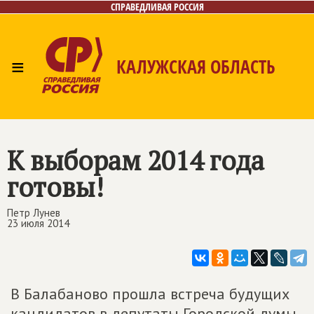
СПРАВЕДЛИВАЯ РОССИЯ
≡
КАЛУЖСКАЯ ОБЛАСТЬ
Главная
Новости
Лица
Фото/Видео
Газета
Контакты
К выборам 2014 года
готовы!
Петр Лунев
23 июля 2014
В Балабаново прошла встреча будущих
кандидатов в депутаты Городской думы.