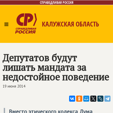
СПРАВЕДЛИВАЯ РОССИЯ
≡
КАЛУЖСКАЯ ОБЛАСТЬ
Главная
Новости
Лица
Фото/Видео
Газета
Контакты
Депутатов будут
лишать мандата за
недостойное поведение
19 июня 2014
Вместо этического кодекса Дума