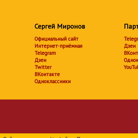
Сергей Миронов
Пар
Официальный сайт
Teleg
Интернет-приёмная
Дзен
Telegram
ВКонт
Дзен
Однок
Twitter
YouTu
ВКонтакте
Одноклассники