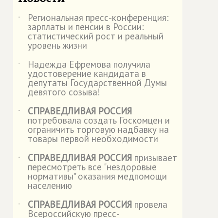
Региональная пресс-конференция:
˙
зарплаты и пенсии в России:
статистический рост и реальный
уровень жизни
Надежда Ефремова получила
˙
удостоверение кандидата в
депутаты Государственной Думы
девятого созыва!
СПРАВЕДЛИВАЯ РОССИЯ
˙
потребовала создать Госкомцен и
ограничить торговую надбавку на
товары первой необходимости
СПРАВЕДЛИВАЯ РОССИЯ
призывает
˙
пересмотреть все "нездоровые
нормативы" оказания медпомощи
населению
СПРАВЕДЛИВАЯ РОССИЯ
провела
˙
Всероссийскую пресс-