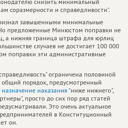
конодателю снизить минимальный
ам соразмерности и справедливости".
признал завышенными минимальные
 Но предложенные Минюстом поправки не
ц, а нижняя граница штрафа для юрлиц
ольшинстве случаев не достигает 100 000
стом поправки эти административные
 справедливость" ограничена половиной
 общий порядок, предусмотренный
о
назначение наказания
"ниже нижнего",
ртнеры", просто до сих пор ряд статей
редусматривали. Это очень актуальное
 предпринимателей в Конституционный
ет он.