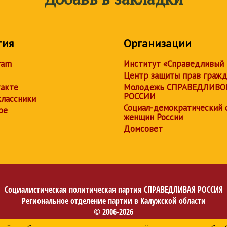
тия
Организации
ram
Институт «Справедливый
Центр защиты прав граж
акте
Молодежь СПРАВЕДЛИВО
РОССИИ
лассники
Социал-демократический 
be
женщин России
Домсовет
Социалистическая политическая партия
СПРАВЕДЛИВАЯ РОССИЯ
Региональное отделение партии в Калужской области
© 2006-2026
Политика в отношении обработки персональных данных