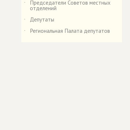
Председатели Советов местных
˙
отделений
Депутаты
˙
Региональная Палата депутатов
˙