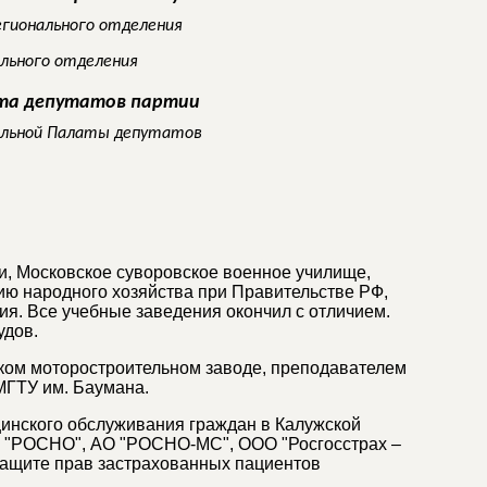
егионального отделения
ального отделения
ата депутатов партии
альной Палаты депутатов
и, Московское суворовское военное училище,
ию народного хозяйства при Правительстве РФ,
ия. Все учебные заведения окончил с отличием.
удов.
ком моторостроительном заводе, преподавателем
МГТУ им. Баумана.
цинского обслуживания граждан в Калужской
О "РОСНО", АО "РОСНО-МС", ООО "Росгосстрах –
защите прав застрахованных пациентов