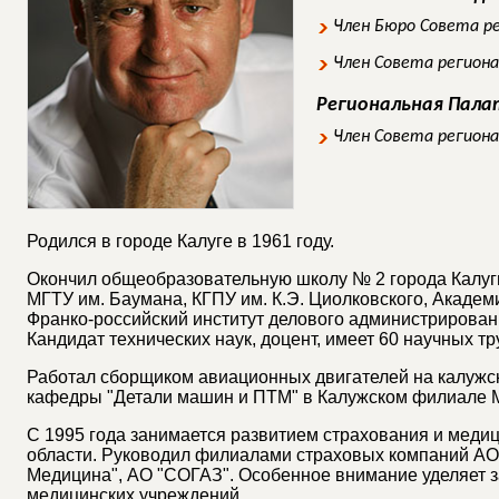
Член Бюро Совета р
Член Совета регион
Региональная Пал
Член Совета регион
Родился в городе Калуге в 1961 году.
Окончил общеобразовательную школу № 2 города Калуг
МГТУ им. Баумана, КГПУ им. К.Э. Циолковского, Академ
Франко-российский институт делового администрирован
Кандидат технических наук, доцент, имеет 60 научных тр
Работал сборщиком авиационных двигателей на калужс
кафедры "Детали машин и ПТМ" в Калужском филиале 
С 1995 года занимается развитием страхования и меди
области. Руководил филиалами страховых компаний А
Медицина", АО "СОГАЗ". Особенное внимание уделяет 
медицинских учреждений.