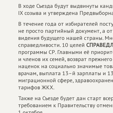
В ходе Съезда будут выдвинуты кан
IX созыва и утверждена Предвыборн
В течение года от избирателей пост
не просто партийный документ, а о
видения будущего нашей страны. Мно
справедливости. 10 целей
СПРАВЕД
программы СР. Главными её приорит
и членов их семей, возврат прежнег
наценок на социально значимые тов
врачам, выплата 13–й зарплаты и 1
миграционной сфере, здравоохранен
тарифов ЖКХ.
Также на Съезде будет дан старт все
требованием к Правительству отмен
1 октября.