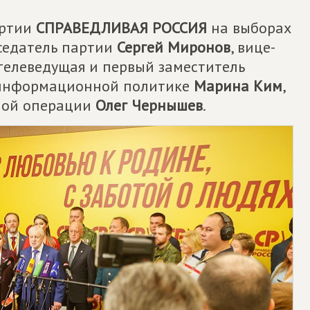
артии
СПРАВЕДЛИВАЯ РОССИЯ
на выборах
седатель партии
Сергей Миронов
, вице-
 телеведущая и первый заместитель
 информационной политике
Марина Ким
,
нной операции
Олег Чернышев
.