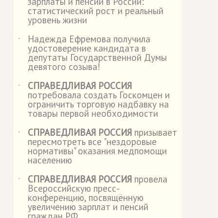
зарплаты и пенсии в России:
статистический рост и реальный
уровень жизни
Надежда Ефремова получила
˙
удостоверение кандидата в
депутаты Государственной Думы
девятого созыва!
СПРАВЕДЛИВАЯ РОССИЯ
˙
потребовала создать Госкомцен и
ограничить торговую надбавку на
товары первой необходимости
СПРАВЕДЛИВАЯ РОССИЯ
призывает
˙
пересмотреть все "нездоровые
нормативы" оказания медпомощи
населению
СПРАВЕДЛИВАЯ РОССИЯ
провела
˙
Всероссийскую пресс-
конференцию, посвящённую
увеличению зарплат и пенсий
граждан РФ