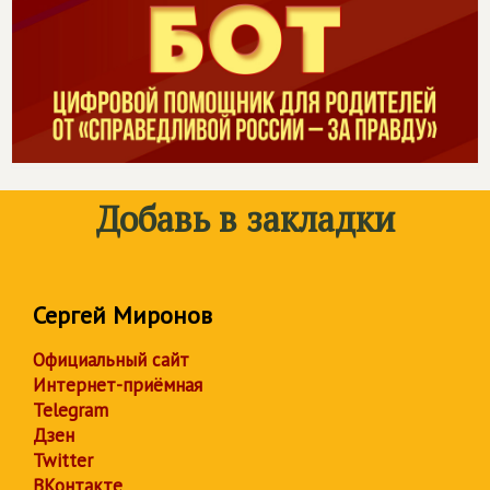
Добавь в закладки
Сергей Миронов
Официальный сайт
Интернет-приёмная
Telegram
Дзен
Twitter
ВКонтакте