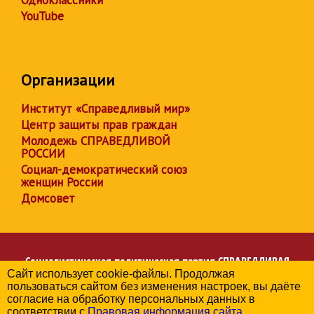
YouTube
Организации
Институт «Справедливый мир»
Центр защиты прав граждан
Молодежь СПРАВЕДЛИВОЙ
РОССИИ
Социал-демократический союз
женщин России
Домсовет
Социалистическая политическая партия
СПРАВЕДЛИВАЯ
Сайт использует cookie-файлы. Продолжая
РОССИЯ
пользоваться сайтом без изменения настроек, вы даёте
Региональное отделение партии в Калужской области
согласие на обработку персональных данных в
© 2006-2026
соответствии с
Правовая информация сайта
.