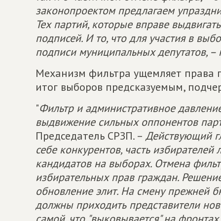
законопроектом предлагаем упразднит
Тех партий, которые вправе выдвигат
подписей. И то, что для участия в вы
подписи муниципальных депутатов, – 
Механизм фильтра ущемляет права п
итог выборов предсказуемым, подче
"
Фильтр и административное давлени
выдвижение сильных оппонентов пар
Председатель СРЗП. –
Действующий гл
себе конкурентов, часть избирателей
кандидатов на выборах. Отмена филь
избирательных прав граждан. Решение
обновление элит. На смену прежней 
должны приходить представители ново
самой, что "выковывается" на фронта