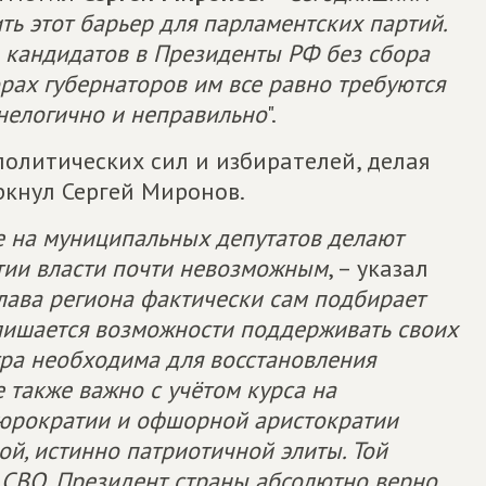
ь этот барьер для парламентских партий.
ь кандидатов в Президенты РФ без сбора
борах губернаторов им все равно требуются
нелогично и неправильно
".
олитических сил и избирателей, делая
ркнул Сергей Миронов.
е на муниципальных депутатов делают
тии власти почти невозможным
, – указал
ава региона фактически сам подбирает
 лишается возможности поддерживать своих
тра необходима для восстановления
 также важно с учётом курса на
бюрократии и офшорной аристократии
й, истинно патриотичной элиты. Той
х СВО. Президент страны абсолютно верно