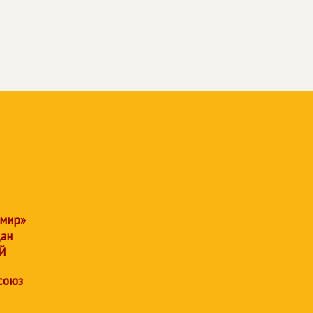
 мир»
дан
Й
союз