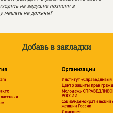
ыходить на ведущие позиции в
му мешать не должны!
"
Добавь в закладки
тия
Организации
ram
Институт «Справедливый
Центр защиты прав граж
акте
Молодежь СПРАВЕДЛИВО
РОССИИ
лассники
Социал-демократический 
be
женщин России
Домсовет