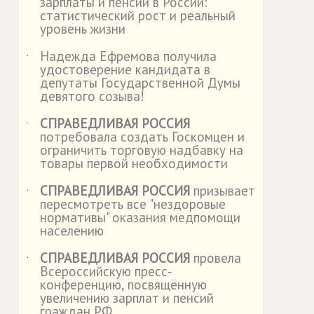
зарплаты и пенсии в России:
статистический рост и реальный
уровень жизни
Надежда Ефремова получила
˙
удостоверение кандидата в
депутаты Государственной Думы
девятого созыва!
СПРАВЕДЛИВАЯ РОССИЯ
˙
потребовала создать Госкомцен и
ограничить торговую надбавку на
товары первой необходимости
СПРАВЕДЛИВАЯ РОССИЯ
призывает
˙
пересмотреть все "нездоровые
нормативы" оказания медпомощи
населению
СПРАВЕДЛИВАЯ РОССИЯ
провела
˙
Всероссийскую пресс-
конференцию, посвящённую
увеличению зарплат и пенсий
граждан РФ