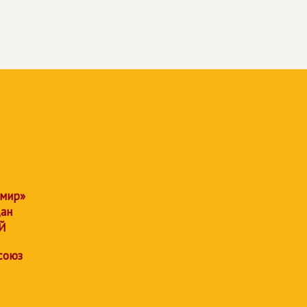
 мир»
дан
Й
союз