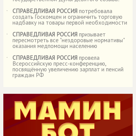
СПРАВЕДЛИВАЯ РОССИЯ
потребовала
˙
создать Госкомцен и ограничить торговую
надбавку на товары первой необходимости
СПРАВЕДЛИВАЯ РОССИЯ
призывает
˙
пересмотреть все "нездоровые нормативы"
оказания медпомощи населению
СПРАВЕДЛИВАЯ РОССИЯ
провела
˙
Всероссийскую пресс-конференцию,
посвящённую увеличению зарплат и пенсий
граждан РФ