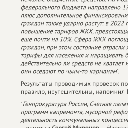
федерального бюджета направлено 170
плюс дополнительное финансирование
граждан также ударно растут: в 2022
повышение тарифов ЖКХ, предстоящи
еще почти на 10%. Сфера ЖКХ поглоща
граждан, при этом состояние отрасли
тарифы для населения и наращивать б
действительно ли средств не хватает 
они оседают по чьим-то карманам
".
Результаты проводимых проверок по
правило, неутешительны, напомнил 
"
Генпрокуратура России, Счетная пала
программ капремонта, мусорной рефо
деятельность коммунальных концесси
– отметил
Сергей Миронов
. –
Настала