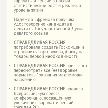
зарплаты и пенсии в России:
статистический рост и реальный
уровень жизни
Надежда Ефремова получила
˙
удостоверение кандидата в
депутаты Государственной Думы
девятого созыва!
СПРАВЕДЛИВАЯ РОССИЯ
˙
потребовала создать Госкомцен и
ограничить торговую надбавку на
товары первой необходимости
СПРАВЕДЛИВАЯ РОССИЯ
призывает
˙
пересмотреть все "нездоровые
нормативы" оказания медпомощи
населению
СПРАВЕДЛИВАЯ РОССИЯ
провела
˙
Всероссийскую пресс-
конференцию, посвящённую
увеличению зарплат и пенсий
граждан РФ