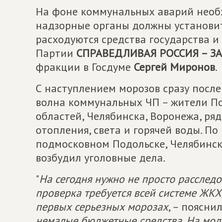
На фоне коммунальных аварий необ
надзорные органы должны установит
расходуются средства государства и
Партии
СПРАВЕДЛИВАЯ РОССИЯ – З
фракции в Госдуме
Сергей Миронов
.
С наступлением морозов сразу после
волна коммунальных ЧП – жители По
областей, Челябинска, Воронежа, ряд
отопления, света и горячей воды. По
подмосковном Подольске, Челябинск
возбудил уголовные дела.
"
На сегодня нужно не просто расследо
проверка требуется всей системе ЖКХ,
первых серьезных морозах
, – поясни
немалые бюджетные средства. На мод