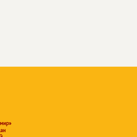
 мир»
дан