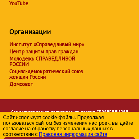
YouTube
Организации
Институт «Справедливый мир»
Центр защиты прав граждан
Молодежь СПРАВЕДЛИВОЙ
РОССИИ
Социал-демократический союз
женщин России
Домсовет
Социалистическая политическая партия
СПРАВЕДЛИВАЯ
Сайт использует cookie-файлы. Продолжая
РОССИЯ
пользоваться сайтом без изменения настроек, вы даёте
Региональное отделение партии в Калужской области
согласие на обработку персональных данных в
© 2006-2026
соответствии с
Правовая информация сайта
.