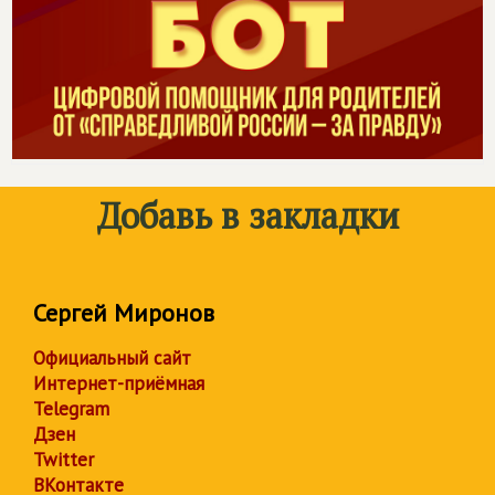
Добавь в закладки
Сергей Миронов
Официальный сайт
Интернет-приёмная
Telegram
Дзен
Twitter
ВКонтакте