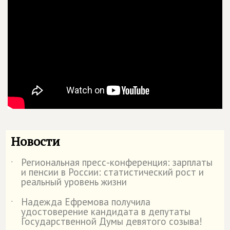
Новости
Региональная пресс-конференция: зарплаты
˙
и пенсии в России: статистический рост и
реальный уровень жизни
Надежда Ефремова получила
˙
удостоверение кандидата в депутаты
Государственной Думы девятого созыва!