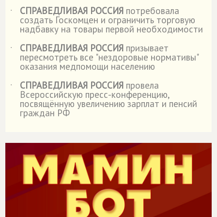
СПРАВЕДЛИВАЯ РОССИЯ
потребовала
˙
создать Госкомцен и ограничить торговую
надбавку на товары первой необходимости
СПРАВЕДЛИВАЯ РОССИЯ
призывает
˙
пересмотреть все "нездоровые нормативы"
оказания медпомощи населению
СПРАВЕДЛИВАЯ РОССИЯ
провела
˙
Всероссийскую пресс-конференцию,
посвящённую увеличению зарплат и пенсий
граждан РФ