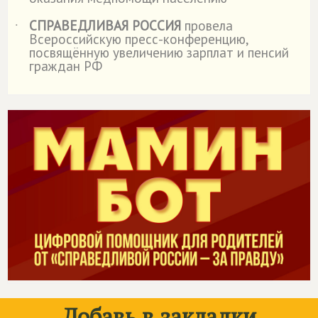
СПРАВЕДЛИВАЯ РОССИЯ
провела
˙
Всероссийскую пресс-конференцию,
посвящённую увеличению зарплат и пенсий
граждан РФ
Добавь в закладки