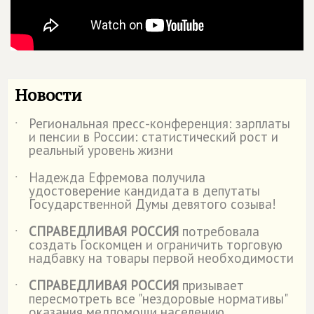
Новости
Региональная пресс-конференция: зарплаты
˙
и пенсии в России: статистический рост и
реальный уровень жизни
Надежда Ефремова получила
˙
удостоверение кандидата в депутаты
Государственной Думы девятого созыва!
СПРАВЕДЛИВАЯ РОССИЯ
потребовала
˙
создать Госкомцен и ограничить торговую
надбавку на товары первой необходимости
СПРАВЕДЛИВАЯ РОССИЯ
призывает
˙
пересмотреть все "нездоровые нормативы"
оказания медпомощи населению