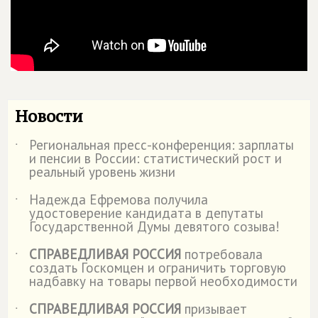
Новости
Региональная пресс-конференция: зарплаты
˙
и пенсии в России: статистический рост и
реальный уровень жизни
Надежда Ефремова получила
˙
удостоверение кандидата в депутаты
Государственной Думы девятого созыва!
СПРАВЕДЛИВАЯ РОССИЯ
потребовала
˙
создать Госкомцен и ограничить торговую
надбавку на товары первой необходимости
СПРАВЕДЛИВАЯ РОССИЯ
призывает
˙