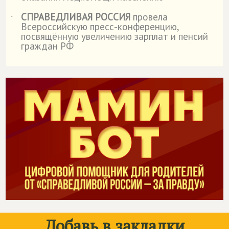
СПРАВЕДЛИВАЯ РОССИЯ
провела
˙
Всероссийскую пресс-конференцию,
посвящённую увеличению зарплат и пенсий
граждан РФ
Добавь в закладки