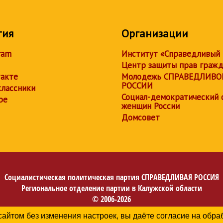
тия
Организации
ram
Институт «Справедливый
Центр защиты прав граж
акте
Молодежь СПРАВЕДЛИВО
РОССИИ
лассники
Социал-демократический 
be
женщин России
Домсовет
Социалистическая политическая партия
СПРАВЕДЛИВАЯ РОССИЯ
Региональное отделение партии в Калужской области
© 2006-2026
Политика в отношении обработки персональных данных
сайтом без изменения настроек, вы даёте согласие на обр