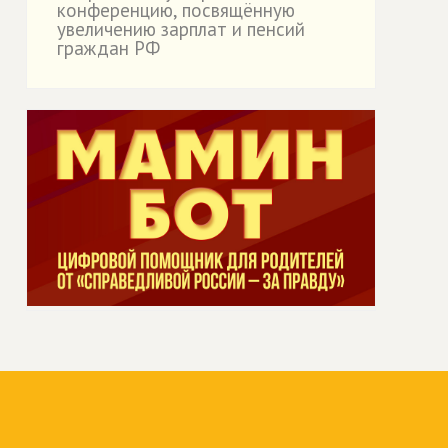
конференцию, посвящённую
увеличению зарплат и пенсий
граждан РФ