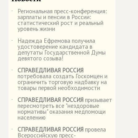
Региональная пресс-конференция:
˙
зарплаты и пенсии в России:
статистический рост и реальный
уровень жизни
Надежда Ефремова получила
˙
удостоверение кандидата в
депутаты Государственной Думы
девятого созыва!
СПРАВЕДЛИВАЯ РОССИЯ
˙
потребовала создать Госкомцен и
ограничить торговую надбавку на
товары первой необходимости
СПРАВЕДЛИВАЯ РОССИЯ
призывает
˙
пересмотреть все "нездоровые
нормативы" оказания медпомощи
населению
СПРАВЕДЛИВАЯ РОССИЯ
провела
˙
Всероссийскую пресс-