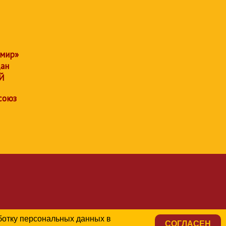
 мир»
дан
Й
союз
аботку персональных данных в
СОГЛАСЕН