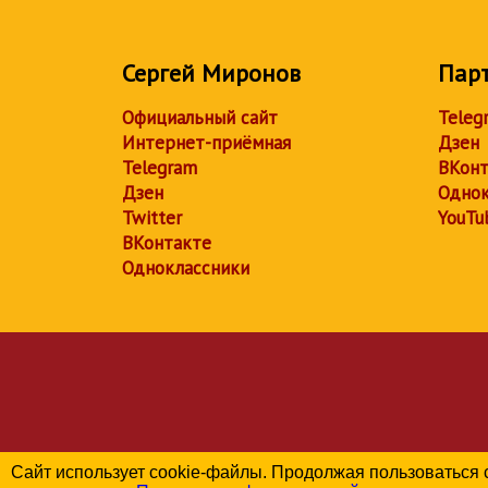
Сергей Миронов
Пар
Официальный сайт
Teleg
Интернет-приёмная
Дзен
Telegram
ВКонт
Дзен
Однок
Twitter
YouTu
ВКонтакте
Одноклассники
Сайт использует cookie-файлы. Продолжая пользоваться 