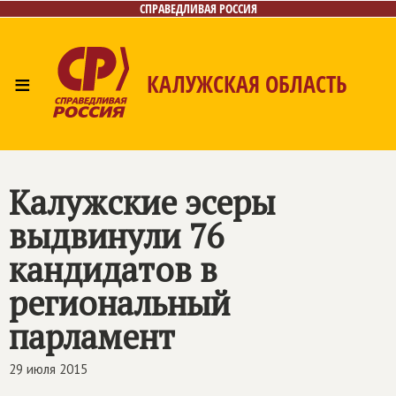
СПРАВЕДЛИВАЯ РОССИЯ
≡
КАЛУЖСКАЯ ОБЛАСТЬ
Главная
Новости
Лица
Фото/Видео
Газета
Контакты
Калужские эсеры
выдвинули 76
кандидатов в
региональный
парламент
29 июля 2015