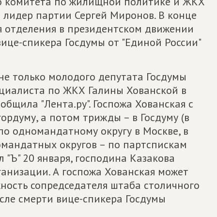
го комитета по жилищной политике и ЖКХ
л лидер партии Сергей Миронов. В конце
я отделения в президентском движении
ице-спикера Госдумы от "Единой России"
е только молодого депутата Госдумы
ециалиста по ЖКХ Галины Хованской в
общила "Лента.ру". Госпожа Хованская с
ордуму, а потом трижды – в Госдуму (в
 по одномандатному округу в Москве, в
омандатных округов – по партспискам
"Ъ" 20 января, господина Казакова
ганизации. А госпожа Хованская может
жность сопредседателя штаба столичного
осле смерти вице-спикера Госдумы