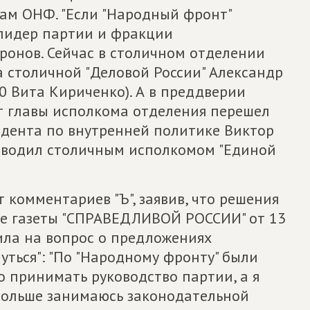
сам ОНФ. "Если "Народный фронт"
" лидер партии и фракции
онов. Сейчас в столичном отделении
а столичной "Деловой России" Александр
0 Вита Кириченко). А в преддверии
т главы исполкома отделения перешел
идента по внутренней политике Виктор
уководил столичным исполкомом "Единой
 комментариев "Ъ", заявив, что решения
ре газеты "СПРАВЕДЛИВОЙ РОССИИ" от 13
ила на вопрос о предложениях
ться": "По "Народному фронту" были
 принимать руководство партии, а я
 больше занимаюсь законодательной