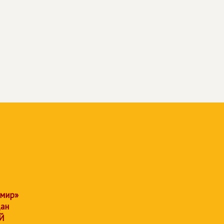
 мир»
дан
Й