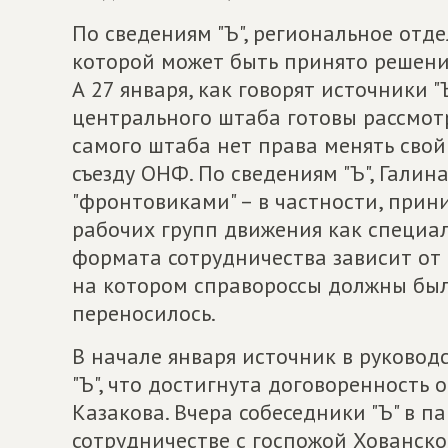
По сведениям "Ъ", региональное от
которой может быть принято решение
А 27 января, как говорят источники 
центрального штаба готовы рассмотр
самого штаба нет права менять свой
съезду ОНФ. По сведениям "Ъ", Галин
"фронтовиками" – в частности, прин
рабочих групп движения как специа
формата сотрудничества зависит от 
на котором справороссы должны был
переносилось.
В начале января источник в руково
"Ъ", что достигнута договоренность
Казакова. Вчера собеседники "Ъ" в п
сотрудничестве с госпожой Хованск