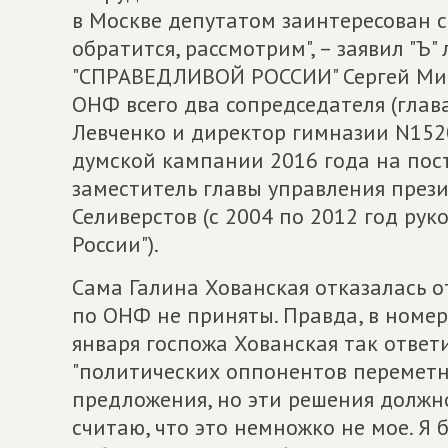
в Москве депутатом заинтересован 
обратится, рассмотрим", – заявил "Ъ
"СПРАВЕДЛИВОЙ РОССИИ" Сергей Мир
ОНФ всего два сопредседателя (глав
Левченко и директор гимназии N152
думской кампании 2016 года на пос
заместитель главы управления през
Селиверстов (с 2004 по 2012 год р
России").
Сама Галина Хованская отказалась от
по ОНФ не приняты. Правда, в номе
января госпожа Хованская так ответ
"политических оппонентов переметну
предложения, но эти решения должно
считаю, что это немножко не мое. Я