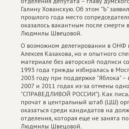
отделения депутата – главу думско
Галину Хованскую. Об этом "Ъ" заяви
прошлого года место сопредседател
оказалось вакантным после смерти в
Людмилы Швецовой.
О возможном делегировании в ОНФ н
Алексея Казакова, но и опытного сп
материале без авторской подписи со
1993 года трижды избиралась в Мосг
2003 году при поддержке "Яблока" –
2007 и 2011 годах из-за отмены одн
"СПРАВЕДЛИВОЙ РОССИИ"). Как писал 
прочат в центральный штаб (ЦШ) ор
оказаться среди кандидатов на дол
отделения, которая еще не занята п
Людмилы Швецовой.