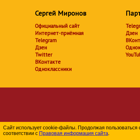
Сергей Миронов
Пар
Официальный сайт
Teleg
Интернет-приёмная
Дзен
Telegram
ВКонт
Дзен
Однок
Twitter
YouTu
ВКонтакте
Одноклассники
Сайт использует cookie-файлы. Продолжая пользоваться 
соответствии с
Правовая информация сайта
.