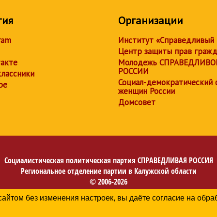
тия
Организации
ram
Институт «Справедливый
Центр защиты прав граж
акте
Молодежь СПРАВЕДЛИВО
РОССИИ
лассники
Социал-демократический 
be
женщин России
Домсовет
Социалистическая политическая партия
СПРАВЕДЛИВАЯ РОССИЯ
Региональное отделение партии в Калужской области
© 2006-2026
Политика в отношении обработки персональных данных
сайтом без изменения настроек, вы даёте согласие на обр