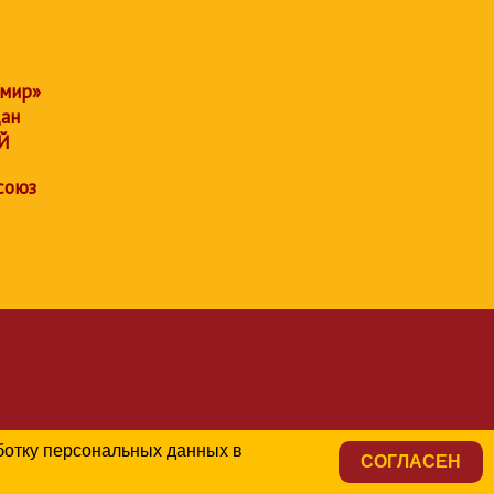
 мир»
дан
Й
союз
аботку персональных данных в
СОГЛАСЕН