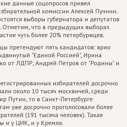
акие данные соцопросов привел
избирательной комиссии Алексей Пучнин.
остоятся выборы губернатора и депутатов
. Отметим, что в предыдущих выборах
частие чуть более 20% петербуржцев.
ицы претендуют пять кандидатов: врио
ыдвинутый "Единой Россией", Ирина
ко от ЛДПР, Андрей Петров от "Родины" и
арегистрированных избирателей досрочно
али около 10 тысяч москвичей, среди
р Путин, то в Санкт-Петербурге
там уже досрочно проголосовали более
ателей (191 тысяча человек). Такая
 и у ЦИК, и у Кремля.