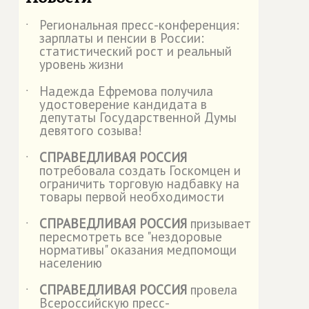
Региональная пресс-конференция:
˙
зарплаты и пенсии в России:
статистический рост и реальный
уровень жизни
Надежда Ефремова получила
˙
удостоверение кандидата в
депутаты Государственной Думы
девятого созыва!
СПРАВЕДЛИВАЯ РОССИЯ
˙
потребовала создать Госкомцен и
ограничить торговую надбавку на
товары первой необходимости
СПРАВЕДЛИВАЯ РОССИЯ
призывает
˙
пересмотреть все "нездоровые
нормативы" оказания медпомощи
населению
СПРАВЕДЛИВАЯ РОССИЯ
провела
˙
Всероссийскую пресс-