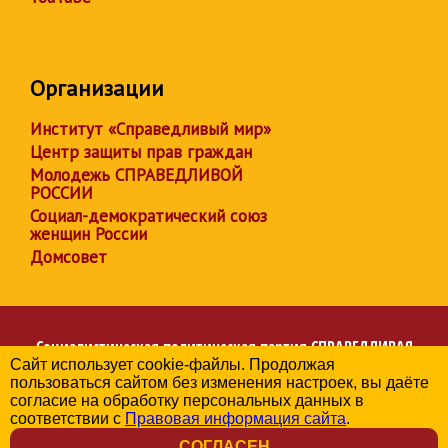
Организации
Институт «Справедливый мир»
Центр защиты прав граждан
Молодежь СПРАВЕДЛИВОЙ
РОССИИ
Социал-демократический союз
женщин России
Домсовет
Социалистическая политическая партия
СПРАВЕДЛИВАЯ
Сайт использует cookie-файлы. Продолжая
РОССИЯ
пользоваться сайтом без изменения настроек, вы даёте
Региональное отделение партии в Калужской области
согласие на обработку персональных данных в
© 2006-2026
соответствии с
Правовая информация сайта
.
Политика в отношении обработки персональных данных
СОГЛАСЕН