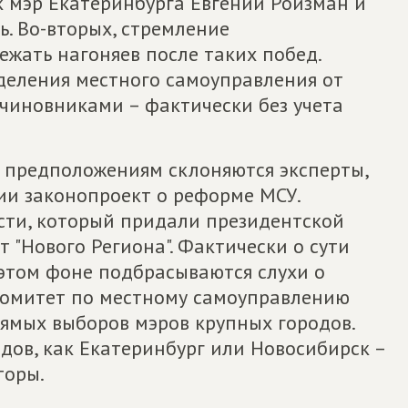
к мэр Екатеринбурга Евгений Ройзман и
. Во-вторых, стремление
жать нагоняев после таких побед.
деления местного самоуправления от
 чиновниками – фактически без учета
и предположениям склоняются эксперты,
ии законопроект о реформе МСУ.
ости, который придали президентской
 "Нового Региона". Фактически о сути
 этом фоне подбрасываются слухи о
 комитет по местному самоуправлению
ямых выборов мэров крупных городов.
одов, как Екатеринбург или Новосибирск –
торы.