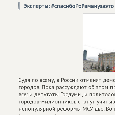
Эксперты: #спасибоРойзманузаэто
Судя по всему, в России отменят де
городов. Пока рассуждают об этом п
все: и депутаты Госдумы, и политоло
городов-милионников станут учитыва
непопулярной реформы МСУ две. Во-