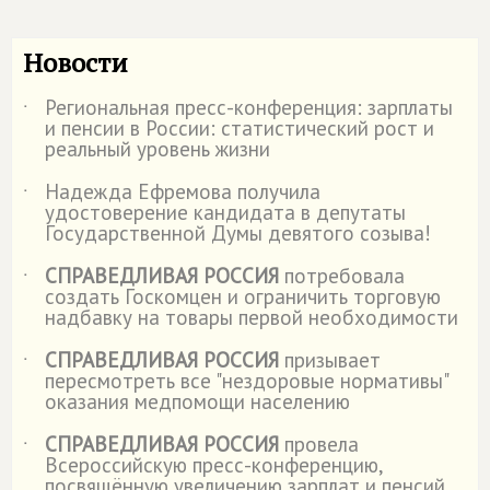
Новости
Региональная пресс-конференция: зарплаты
˙
и пенсии в России: статистический рост и
реальный уровень жизни
Надежда Ефремова получила
˙
удостоверение кандидата в депутаты
Государственной Думы девятого созыва!
СПРАВЕДЛИВАЯ РОССИЯ
потребовала
˙
создать Госкомцен и ограничить торговую
надбавку на товары первой необходимости
СПРАВЕДЛИВАЯ РОССИЯ
призывает
˙
пересмотреть все "нездоровые нормативы"
оказания медпомощи населению
СПРАВЕДЛИВАЯ РОССИЯ
провела
˙
Всероссийскую пресс-конференцию,
посвящённую увеличению зарплат и пенсий