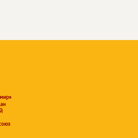
 мир»
дан
Й
союз