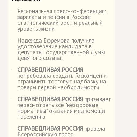
Региональная пресс-конференция:
˙
зарплаты и пенсии в России:
статистический рост и реальный
уровень жизни
Надежда Ефремова получила
˙
удостоверение кандидата в
депутаты Государственной Думы
девятого созыва!
СПРАВЕДЛИВАЯ РОССИЯ
˙
потребовала создать Госкомцен и
ограничить торговую надбавку на
товары первой необходимости
СПРАВЕДЛИВАЯ РОССИЯ
призывает
˙
пересмотреть все "нездоровые
нормативы" оказания медпомощи
населению
СПРАВЕДЛИВАЯ РОССИЯ
провела
˙
Всероссийскую пресс-