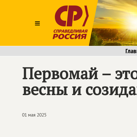
≡
Глав
Первомай – это
весны и созид
01 мая 2025