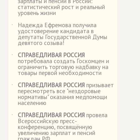
зарплаты и пенсии в России:
статистический рост и реальный
уровень жизни
Надежда Ефремова получила
˙
удостоверение кандидата в
депутаты Государственной Думы
девятого созыва!
СПРАВЕДЛИВАЯ РОССИЯ
˙
потребовала создать Госкомцен и
ограничить торговую надбавку на
товары первой необходимости
СПРАВЕДЛИВАЯ РОССИЯ
призывает
˙
пересмотреть все "нездоровые
нормативы" оказания медпомощи
населению
СПРАВЕДЛИВАЯ РОССИЯ
провела
˙
Всероссийскую пресс-
конференцию, посвящённую
увеличению зарплат и пенсий
граждан РФ