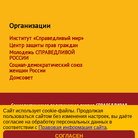
Организации
Институт «Справедливый мир»
Центр защиты прав граждан
Молодежь СПРАВЕДЛИВОЙ
РОССИИ
Социал-демократический союз
женщин России
Домсовет
Социалистическая политическая партия
СПРАВЕДЛИВАЯ
Сайт использует cookie-файлы. Продолжая
РОССИЯ
пользоваться сайтом без изменения настроек, вы даёте
Региональное отделение партии в Калужской области
согласие на обработку персональных данных в
© 2006-2026
соответствии с
Правовая информация сайта
.
Политика в отношении обработки персональных данных
СОГЛАСЕН