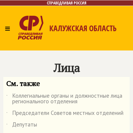
СПРАВЕДЛИВАЯ РОССИЯ
≡
КАЛУЖСКАЯ ОБЛАСТЬ
Главная
Новости
Лица
Фото/Видео
Газета
Контакты
Лица
См. также
Коллегиальные органы и должностные лица
˙
регионального отделения
Председатели Советов местных отделений
˙
Депутаты
˙